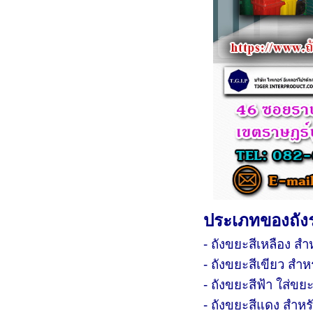
ประเภทของถังร
- ถังขยะสีเหลือง ส
- ถังขยะสีเขียว สำ
- ถังขยะสีฟ้า ใส่ขย
- ถังขยะสีแดง สำห