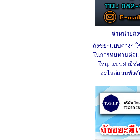
จำหน่ายถั
ถังขยะแบบต่างๆ ใช
ในการทนทานต่อแรง
ใหญ่ แบบฝามีช่อ
อะไหล่แบบหัวตั