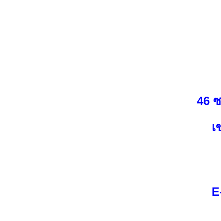
46 
เ
E