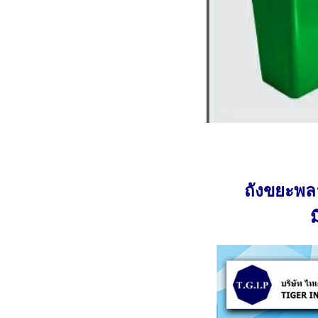
ถังขยะพล