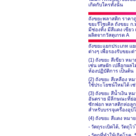
เกิดกับใครทั้งนั้น
ถังขยะพลาสติก ราคาถ
ขยะรีไซเคิล ถังขยะ ก
.
มีช่องทิ้ง มีสีแดง เ
ผลิตจากวัสดุเกรด
A
ถังขยะแยกประเภท แยก
ต่างๆ
เพื่อรองรับขยะต่
(1) ถังขยะ สีเขียว หม
เช่น เศษผัก เปลือกผลไ
ห้องปฏิบัติการ เป็นต้น
(2)
ถังขยะ สีเหลือง หม
ใช้ประโยชน์ใหม่ได้ เช
(3)
ถังขยะ สีน้ำเงิน
หมา
อันตราย มีลีกษณะที่ย
ซักฟอก พลาสติกห่อลูก
สำหรับบรรจุเครื่องอุป
(4) ถังขยะ สีแดง หมาย
- วัตถุระเบิดได้
,
วัตถุไ
- วัตถุที่ทำให้เกิดโรค
,
ว