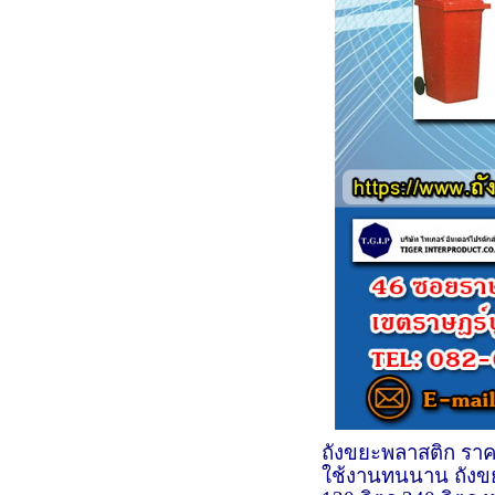
ถังขยะพลาสติก ราค
ใช้งานทนนาน ถังขย