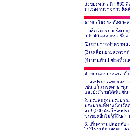
ถังขยะพลาสติก
660
ลิ
หน่วยงานราชการ ติดล้
ถังขยะใส่ขยะ ถังขย
1 ผลิตโดยระบบฉีด (
In
กว่า 40 องศาเซลเซียส
(2) สามารถทำความสะอา
(3) เคลื่อนย้ายสะดวกด
(4) บานพับ 1 ช่องทิ้งแ
ถังขยะแยกประเภท ถั
1. ลดปริมาณขยะลง - เ
เช่น แก้ว กระดาษ พลา
และยังมีรายได้เพิ่มขึ้น
2. ประหยัดงบประมาณขอ
ประมาณที่ทางจังหวัดต
ละ 9,000 ตัน ใช้งบประ
ขนขยะอีกไม่รู้กี่สิ
3. เพิ่มความปลอดภัย 
ไม่มีการคัดแยกขยะอย่า