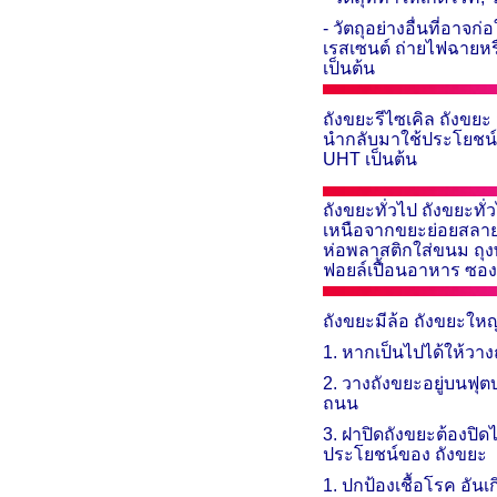
- วัตถุอย่างอื่นที่อา
เรสเซนต์ ถ่ายไฟฉายหรื
เป็นต้น
ถังขยะรีไซเคิล
ถังขยะ 
นำกลับมาใช้ประโยชน์ให
UHT
เป็นต้น
ถังขยะทั่วไป ถังขยะทั
เหนือจากขยะย่อยสลาย 
ห่อพลาสติกใส่ขนม ถุง
ฟอยล์เปื้อนอาหาร ซองห
ถังขยะมีล้อ ถังขยะให
1. หาก​เป็น​ไป​ได้ให้​วาง​
2. วาง​ถัง​ขยะ​อยู่​บน​ฟุต​
ถนน
3. ฝา​ปิด​ถัง​ขยะ​ต้อง​ปิด​ไ
ประโยชน์ของ ถังขยะ
1. ปกป้องเชื้อโรค อันเ