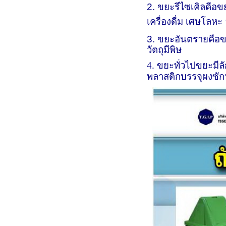
2. ขยะรีไซเคิล
คือข
เครื่องดื่ม เศษโลหะ
3. ขยะอันตราย
คือข
วัตถุมีพิษ
4. ขยะทั่วไป
ขยะมีล
พลาสติกบรรจุผงซักฟ