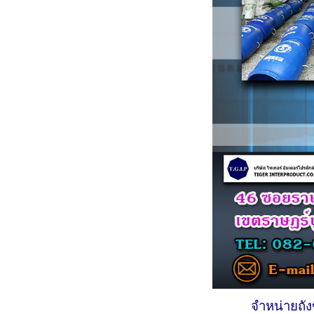
จำหน่ายถั