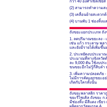
กว่า 40 องศาเซลเซียส
(2) สามารถทำความสะอา
(3) เคลื่อนย้ายสะดวกด
(4) บานพับ 1 ช่องทิ้งแ
ถังขยะแยกประเภท ถั
1. ลดปริมาณขยะลง - เ
เช่น แก้ว กระดาษ พลา
และยังมีรายได้เพิ่มขึ้น
2. ประหยัดงบประมาณขอ
ประมาณที่ทางจังหวัดต
ละ 9,000 ตัน ใช้งบประ
ขนขยะอีกไม่รู้กี่สิ
3. เพิ่มความปลอดภัย 
ไม่มีการคัดแยกขยะอย่า
เกิดกับใครทั้งนั้น
ถังขยะพลาสติก ราคาถ
ขยะรีไซเคิล ถังขยะ ก
.
มีช่องทิ้ง มีสีแดง เ
ผลิตจากวัสดุเกรด
A