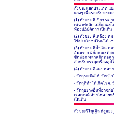
ถังขยะแยกประเภท แยก
ต่างๆ
เพื่อรองรับขยะต่
(1) ถังขยะ สีเขียว หม
เช่น เศษผัก เปลือกผลไ
ห้องปฏิบัติการ เป็นต้น
(2)
ถังขยะ สีเหลือง หม
ใช้ประโยชน์ใหม่ได้ เช
(3)
ถังขยะ สีน้ำเงิน
หมา
อันตราย มีลีกษณะที่ย
ซักฟอก พลาสติกห่อลูก
สำหรับบรรจุเครื่องอุป
(4) ถังขยะ สีแดง หมาย
- วัตถุระเบิดได้
,
วัตถุไ
- วัตถุที่ทำให้เกิดโรค
,
ว
- วัตถุอย่างอื่นที่อา
เรสเซนต์ ถ่ายไฟฉายหรื
เป็นต้น
ถังขยะรีไซเคิล
ถังขยะ 