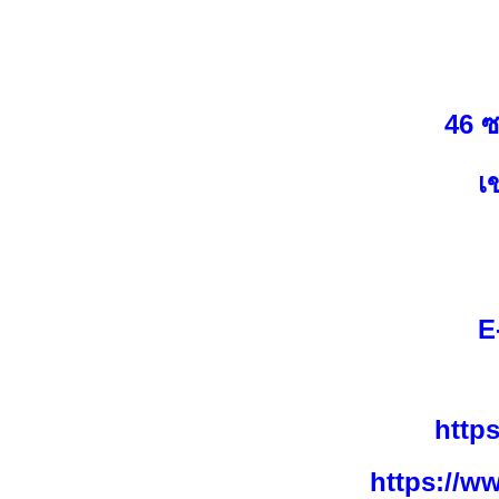
46 
เ
E
http
https://w