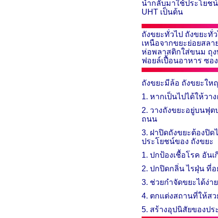
นำกลับมาใช้ประโยชน์ให
UHT
เป็นต้น
ถังขยะทั่วไป ถังขยะทั
เหนือจากขยะย่อยสลาย 
ห่อพลาสติกใส่ขนม ถุง
ฟอยล์เปื้อนอาหาร ซองห
ถังขยะมีล้อ ถังขยะให
1. หาก​เป็น​ไป​ได้ให้​วาง​
2. วาง​ถัง​ขยะ​อยู่​บน​ฟุต​
ถนน
3. ฝา​ปิด​ถัง​ขยะ​ต้อง​ปิด​ไ
ประโยชน์ของ ถังขยะ
1. ปกป้องเชื้อโรค อันเ
2. ปกปิดกลิ่น ไรฝุ่น ที่
3. ช่วยกำจัดขยะได้ง่าย
4. ตกแต่งสถานที่ให้ส
​5. สร้างอุปนิสัยของประ