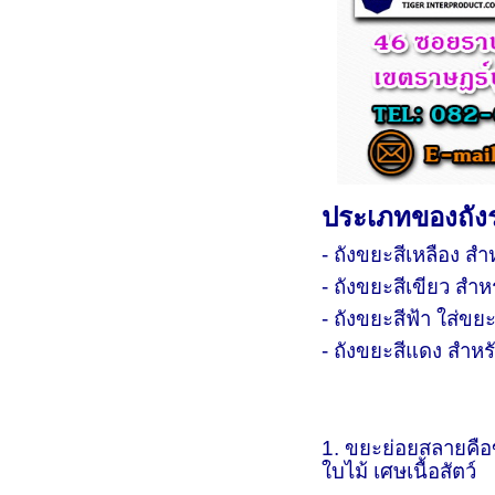
ประเภทของถังร
- ถังขยะสีเหลือง ส
- ถังขยะสีเขียว สำ
- ถังขยะสีฟ้า ใส่ขย
- ถังขยะสีแดง สำห
1. ขยะย่อยสลาย
คือ
ใบไม้ เศษเนื้อสัตว์