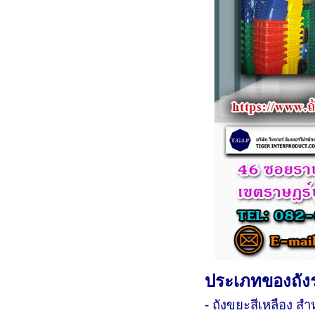
ประเภทของถังร
- ถังขยะสีเหลือง ส