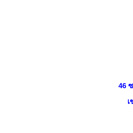
46 
เ