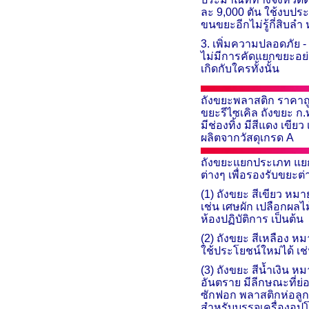
ละ 9,000 ตัน ใช้งบประ
ขนขยะอีกไม่รู้กี่สิ
3. เพิ่มความปลอดภัย 
ไม่มีการคัดแยกขยะอย่า
เกิดกับใครทั้งนั้น
ถังขยะพลาสติก ราคาถ
ขยะรีไซเคิล ถังขยะ ก
.
มีช่องทิ้ง มีสีแดง เ
ผลิตจากวัสดุเกรด
A
ถังขยะแยกประเภท แยก
ต่างๆ
เพื่อรองรับขยะต่
(1) ถังขยะ สีเขียว หม
เช่น เศษผัก เปลือกผลไ
ห้องปฏิบัติการ เป็นต้น
(2)
ถังขยะ สีเหลือง หม
ใช้ประโยชน์ใหม่ได้ เช
(3)
ถังขยะ สีน้ำเงิน
หมา
อันตราย มีลีกษณะที่ย
ซักฟอก พลาสติกห่อลูก
สำหรับบรรจุเครื่องอุป