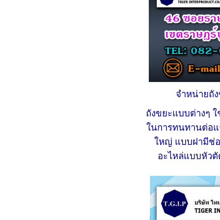
จำหน่ายถั
ถังขยะแบบต่างๆ ใช
ในการทนทานต่อแรง
ใหญ่ แบบฝามีช่อ
อะไหล่แบบหัวตั