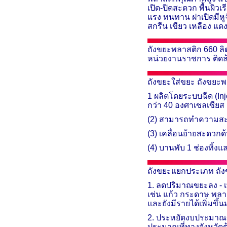
เปิด-ปิดสะดวก พื้นผิ
แรง ทนทาน ฝาเปิดมีหู
สกรีน
เขียว เหลือง แดง
ถังขยะพลาสติก
660
ลิ
หน่วยงานราชการ ติดล้
ถังขยะใส่ขยะ ถังขย
1 ผลิตโดยระบบฉีด (
In
กว่า 40 องศาเซลเซียส
(2) สามารถทำความสะอา
(3) เคลื่อนย้ายสะดวกด
(4) บานพับ 1 ช่องทิ้งแ
ถังขยะแยกประเภท ถั
1. ลดปริมาณขยะลง - เ
เช่น แก้ว กระดาษ พลา
และยังมีรายได้เพิ่มขึ้น
2. ประหยัดงบประมาณขอ
ประมาณที่ทางจังหวัดต