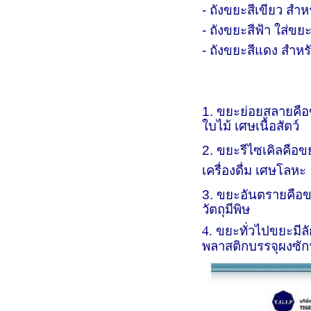
- ถังขยะสีเขียว สำ
- ถังขยะสีฟ้า ใส่ขย
- ถังขยะสีแดง สำห
1. ขยะย่อยสลาย
คือ
ใบไม้ เศษเนื้อสัตว์
2. ขยะรีไซเคิล
คือข
เครื่องดื่ม เศษโลหะ
3. ขยะอันตราย
คือข
วัตถุมีพิษ
4. ขยะทั่วไป
ขยะมีล
พลาสติกบรรจุผงซักฟ