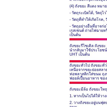
(4) ถังขยะ สีแดง หมาย
- วัตถุระเบิดได้
,
วัตถุไ
- วัตถุที่ทำให้เกิดโรค
,
ว
- วัตถุอย่างอื่นที่อา
เรสเซนต์ ถ่ายไฟฉายหรื
เป็นต้น
ถังขยะรีไซเคิล
ถังขยะ 
นำกลับมาใช้ประโยชน์ให
UHT
เป็นต้น
ถังขยะทั่วไป ถังขยะทั
เหนือจากขยะย่อยสลาย 
ห่อพลาสติกใส่ขนม ถุง
ฟอยล์เปื้อนอาหาร ซองห
ถังขยะมีล้อ ถังขยะให
1. หาก​เป็น​ไป​ได้ให้​วาง​
2. วาง​ถัง​ขยะ​อยู่​บน​ฟุต​
ถนน